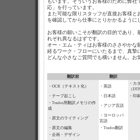
もいます。そういうお客様のために弊社で
応」を行っています。
また可能な限りスタッフが直接お客様と
を確認してから仕事にとりかかるように
お客様の願いこそが翻訳の目的であり、
れぞれ異なるはずです。
オー・エム・ティはお客様のささやかな
経るワーク・フローにいたるまで、真摯
どんな小さなご質問でも構いません。お
翻訳前
翻訳
・カ
・OCR（テキスト化）
・英語
（DT
・テープ起こし
・日本語
・印
・Trados用翻訳メモリの作
・アジア言語
成
・ヨーロッパ
・原文のライティング
言語
・原文の編集
・Trados翻訳
・企画・デザイン